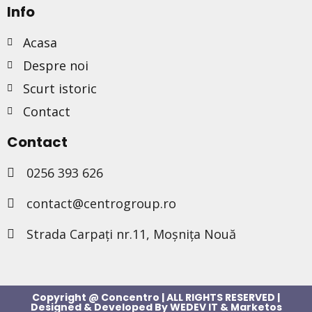
Info
Acasa
Despre noi
Scurt istoric
Contact
Contact
0256 393 626
contact@centrogroup.ro
Strada Carpați nr.11, Moșnița Nouă
Copyright @ Concentro | ALL RIGHTS RESERVED |
Designed & Developed By
WEDEV IT
&
Marketos