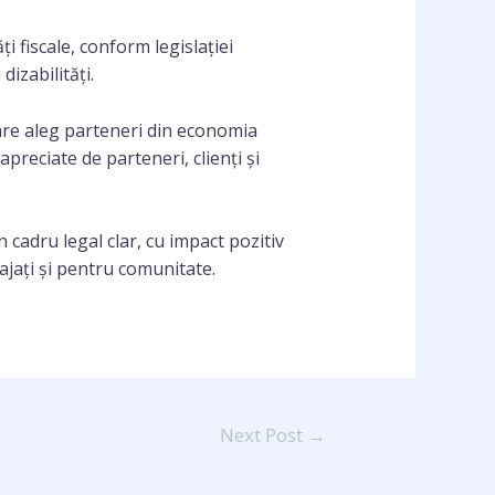
ți fiscale, conform legislației
izabilități.
care aleg parteneri din economia
preciate de parteneri, clienți și
n cadru legal clar, cu impact pozitiv
jați și pentru comunitate.
Next Post
→