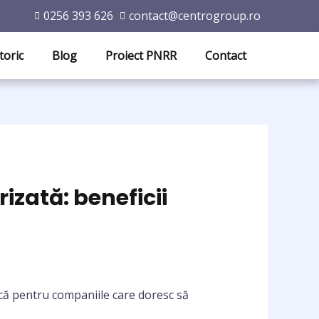
0256 393 626
contact@centrogroup.ro
toric
Blog
Proiect PNRR
Contact
izată: beneficii
ică pentru companiile care doresc să