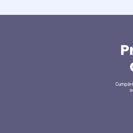
P
Cumpărân
s