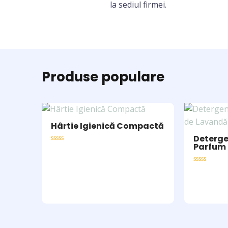
la sediul firmei.
Produse populare
Hârtie Igienică Compactă
Deterge
Parfum
Rated
0
out
of
Rated
5
0
out
of
5