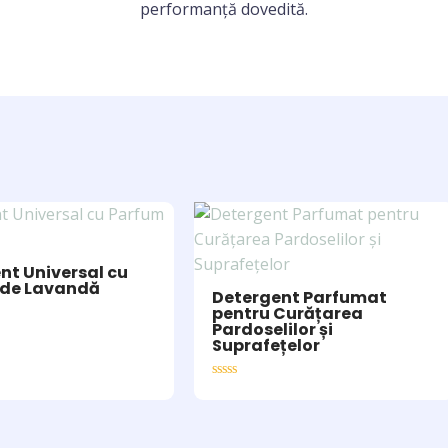
performanță dovedită.
nt Universal cu
 de Lavandă
Detergent Parfumat
pentru Curățarea
Pardoselilor și
Suprafețelor
Rated
0
out
of
5