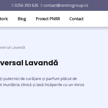
0256 393 626
contact@centrogroup.ro
toric
Blog
Proiect PNRR
Contact
iversal Lavandă
iversal Lavandă
i puternici de curățare și parfum plăcut de
t murdăria zilnică și lasă încăperile cu un miros