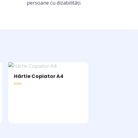
persoane cu dizabilități.
Hârtie Copiator A4
Rated
0
out
of
5