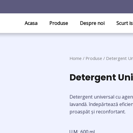
Acasa
Produse
Despre noi
Scurt is
Home
/
Produse
/ Detergent Un
Detergent Un
Detergent universal cu agenț
lavandă. îndepărtează eficien
proaspăt și reconfortant.
U.M.: 600 ml