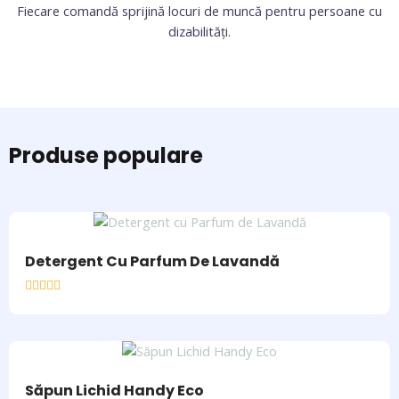
Fiecare comandă sprijină locuri de muncă pentru persoane cu
dizabilități.
Produse populare
Detergent Cu Parfum De Lavandă
Rated
0
out
of
5
Săpun Lichid Handy Eco