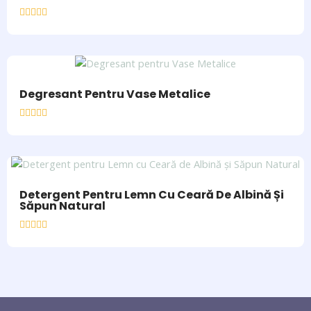
Rated
0
out
of
5
Degresant Pentru Vase Metalice
Rated
0
out
of
5
Detergent Pentru Lemn Cu Ceară De Albină Și
Săpun Natural
Rated
0
out
of
5