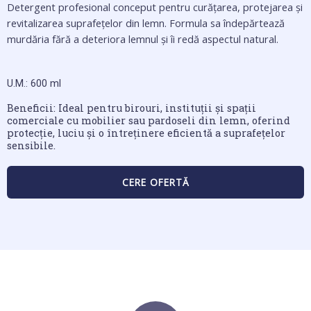
Detergent profesional conceput pentru curățarea, protejarea și
revitalizarea suprafețelor din lemn. Formula sa îndepărtează
murdăria fără a deteriora lemnul și îi redă aspectul natural.
U.M.: 600 ml
Beneficii: Ideal pentru birouri, instituții și spații
comerciale cu mobilier sau pardoseli din lemn, oferind
protecție, luciu și o întreținere eficientă a suprafețelor
sensibile.
CERE OFERTĂ