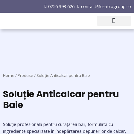
0256 393 626
contact@centrogroup.ro
Proiect PNRR
Home
/
Produse
/ Soluție Anticalcar pentru Baie
Soluție Anticalcar pentru
Baie
Soluție profesională pentru curățarea băii, formulată cu
ingrediente specializate în îndepărtarea depunerilor de calcar,