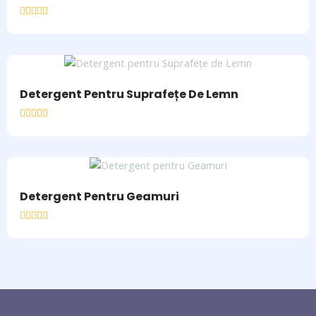
Rated
0
out
of
5
Detergent Pentru Suprafețe De Lemn
Rated
0
out
of
5
Detergent Pentru Geamuri
Rated
0
out
of
5