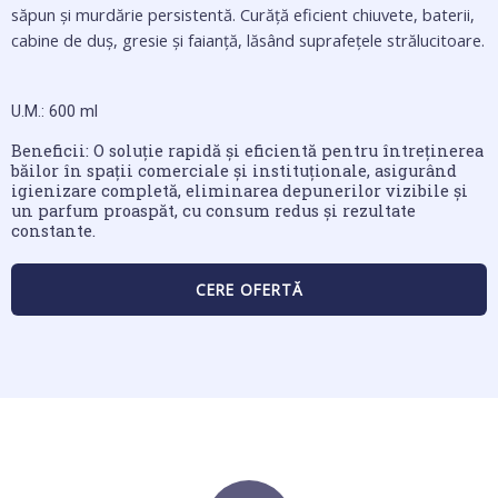
săpun și murdărie persistentă. Curăță eficient chiuvete, baterii,
cabine de duș, gresie și faianță, lăsând suprafețele strălucitoare.
U.M.: 600 ml
Beneficii: O soluție rapidă și eficientă pentru întreținerea
băilor în spații comerciale și instituționale, asigurând
igienizare completă, eliminarea depunerilor vizibile și
un parfum proaspăt, cu consum redus și rezultate
constante.
CERE OFERTĂ