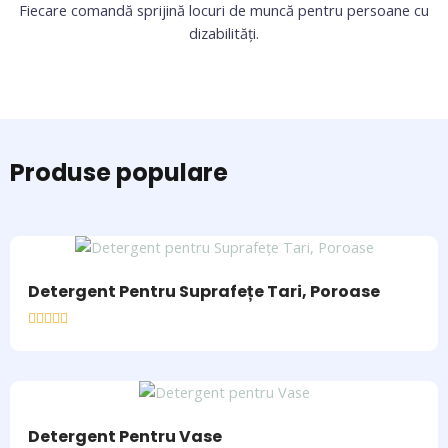
Fiecare comandă sprijină locuri de muncă pentru persoane cu
dizabilități.
Produse populare
Detergent Pentru Suprafețe Tari, Poroase
Rated
0
out
of
5
Detergent Pentru Vase